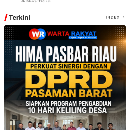
Dibaca:
126
Kali
Terkini
INDEX