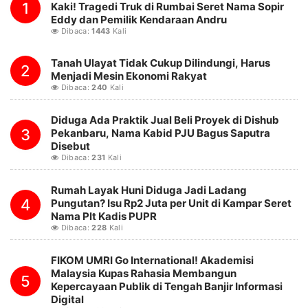
1
Kaki! Tragedi Truk di Rumbai Seret Nama Sopir
Eddy dan Pemilik Kendaraan Andru
Dibaca:
1443
Kali
Tanah Ulayat Tidak Cukup Dilindungi, Harus
2
Menjadi Mesin Ekonomi Rakyat
Dibaca:
240
Kali
Diduga Ada Praktik Jual Beli Proyek di Dishub
3
Pekanbaru, Nama Kabid PJU Bagus Saputra
Disebut
Dibaca:
231
Kali
Rumah Layak Huni Diduga Jadi Ladang
4
Pungutan? Isu Rp2 Juta per Unit di Kampar Seret
Nama Plt Kadis PUPR
Dibaca:
228
Kali
FIKOM UMRI Go International! Akademisi
Malaysia Kupas Rahasia Membangun
5
Kepercayaan Publik di Tengah Banjir Informasi
Digital