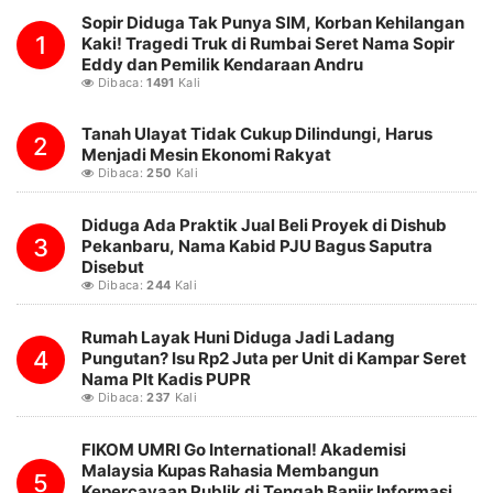
Sopir Diduga Tak Punya SIM, Korban Kehilangan
1
Kaki! Tragedi Truk di Rumbai Seret Nama Sopir
Eddy dan Pemilik Kendaraan Andru
Dibaca:
1491
Kali
Tanah Ulayat Tidak Cukup Dilindungi, Harus
2
Menjadi Mesin Ekonomi Rakyat
Dibaca:
250
Kali
Diduga Ada Praktik Jual Beli Proyek di Dishub
3
Pekanbaru, Nama Kabid PJU Bagus Saputra
Disebut
Dibaca:
244
Kali
Rumah Layak Huni Diduga Jadi Ladang
4
Pungutan? Isu Rp2 Juta per Unit di Kampar Seret
Nama Plt Kadis PUPR
Dibaca:
237
Kali
FIKOM UMRI Go International! Akademisi
Malaysia Kupas Rahasia Membangun
5
Kepercayaan Publik di Tengah Banjir Informasi