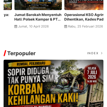
Jumat Barokah Menyentuh
Operasional KSO Agrinas
K
Hati: Polsek Kampar & PT
Dihentikan, Kades Padang
P
Green Palma Riau Jaya
Mutung Diduga Dalang
P
Jumat, 10 April 2026
Rabu, 25 Februari 2026
Hadirkan Senyum untuk
Penggerak Massa
S
Warga dan Anak Yatim
Pe
P
Terpopuler
INDEX