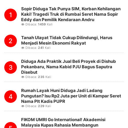
Sopir Diduga Tak Punya SIM, Korban Kehilangan
1
Kaki! Tragedi Truk di Rumbai Seret Nama Sopir
Eddy dan Pemilik Kendaraan Andru
Dibaca:
1459
Kali
Tanah Ulayat Tidak Cukup Dilindungi, Harus
2
Menjadi Mesin Ekonomi Rakyat
Dibaca:
241
Kali
Diduga Ada Praktik Jual Beli Proyek di Dishub
3
Pekanbaru, Nama Kabid PJU Bagus Saputra
Disebut
Dibaca:
235
Kali
Rumah Layak Huni Diduga Jadi Ladang
4
Pungutan? Isu Rp2 Juta per Unit di Kampar Seret
Nama Plt Kadis PUPR
Dibaca:
229
Kali
FIKOM UMRI Go International! Akademisi
Malaysia Kupas Rahasia Membangun